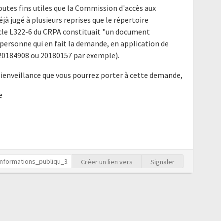
outes fins utiles que la Commission d'accès aux
à jugé à plusieurs reprises que le répertoire
ticle L322-6 du CRPA constituait "un document
ersonne qui en fait la demande, en application de
is 20184908 ou 20180157 par exemple).
bienveillance que vous pourrez porter à cette demande,
e
Créer un lien vers
Signaler