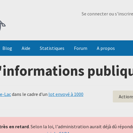
Ma Dada
Se connecter ou s'inscrir
Blog
Aide
Statistiques
Forum
A propos
'informations publiqu
le-Lac
dans le cadre d'un
lot envoyé à 1000
Action
très en retard
. Selon la loi, l'administration aurait déjà dû répo