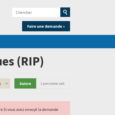
Chercher
e
Soumettre
Faire une demande »
la
recherche
es (RIP)
s
Suivre
1
personne suit
ndre Si vous avez envoyé la demande