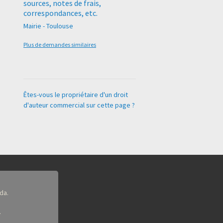
sources, notes de frais,
correspondances, etc.
Mairie - Toulouse
Plus de demandes similaires
Êtes-vous le propriétaire d'un droit
d'auteur commercial sur cette page ?
da.
.