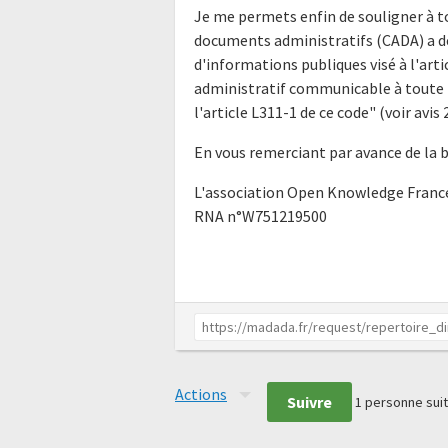
Je me permets enfin de souligner à t
documents administratifs (CADA) a déj
d'informations publiques visé à l'ar
administratif communicable à toute p
l'article L311-1 de ce code" (voir av
En vous remerciant par avance de la 
L'association Open Knowledge Franc
RNA n°W751219500
Actions
Suivre
1
personne suit