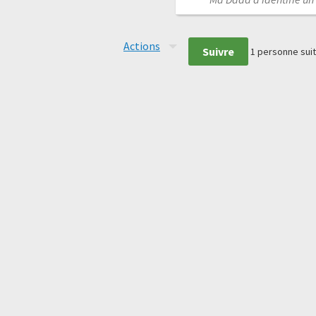
Actions
Suivre
1
personne suit