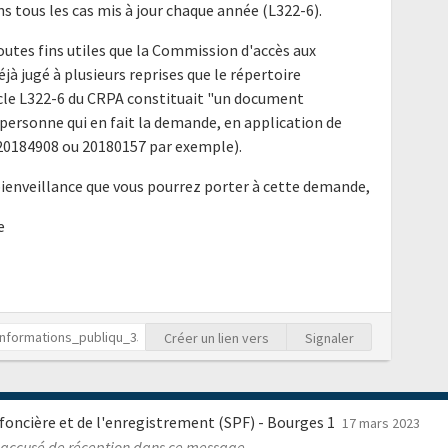
ns tous les cas mis à jour chaque année (L322-6).
outes fins utiles que la Commission d'accès aux
à jugé à plusieurs reprises que le répertoire
ticle L322-6 du CRPA constituait "un document
ersonne qui en fait la demande, en application de
is 20184908 ou 20180157 par exemple).
bienveillance que vous pourrez porter à cette demande,
e
Créer un lien vers
Signaler
é foncière et de l'enregistrement (SPF) - Bourges 1
17 mars 2023
 accusé de réception dans ce message.