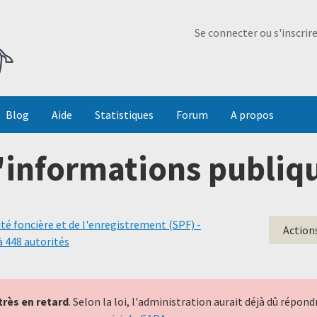
Ma Dada
Se connecter ou s'inscrir
Blog
Aide
Statistiques
Forum
A propos
'informations publiqu
cité foncière et de l'enregistrement (SPF) -
Action
à 448 autorités
très en retard
. Selon la loi, l'administration aurait déjà dû répo