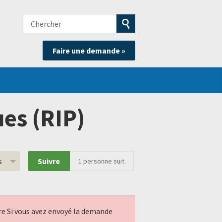
Chercher
e
Soumettre
Faire une demande »
la
recherche
es (RIP)
s
Suivre
1
personne suit
ndre Si vous avez envoyé la demande