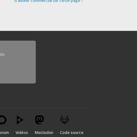
d'auteur commercial sur cette page ?
da.
.
orum
Vidéos
Mastodon
Code source