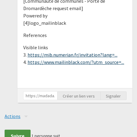
[Communauté de communes - Porte de
Dromardèche request email]
Powered by
[4]logo_mailinblack
References
Visible links
3.
https://mib.numerian.fr/invitation?lang=...
4.
https://www.mailinblack.com/?utm_source=...
Créer un lien vers
Signaler
Actions
Suivre
1
personne suit