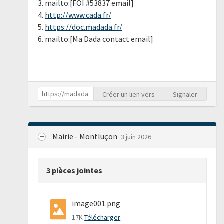
3. mailto:[FOI #53837 email]
4.
http://www.cada.fr/
5.
https://doc.madada.fr/
6. mailto:[Ma Dada contact email]
Créer un lien vers
Signaler
Mairie - Montluçon
3 juin 2026
3 pièces jointes
image001.png
17K
Télécharger