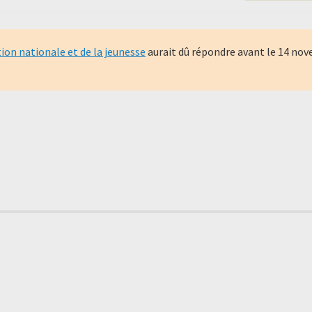
tion nationale et de la jeunesse
aurait dû répondre avant le
14 nov