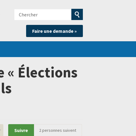
Chercher
e
Soumettre
Faire une demande »
la
recherche
e « Élections
ls
Suivre
2
personnes suivent