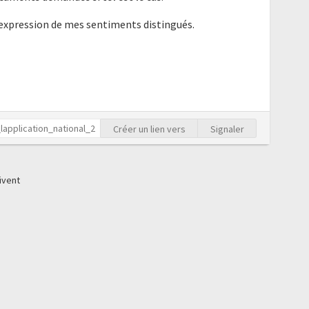
'expression de mes sentiments distingués.
Créer un lien vers
Signaler
ivent