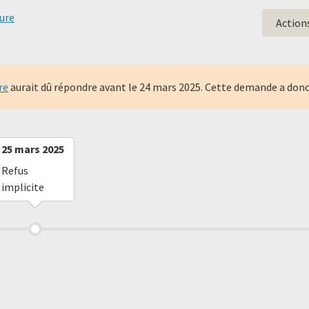
ture
Action
re
aurait dû répondre avant le
24 mars 2025
. Cette demande a donc
25 mars 2025
Refus
implicite