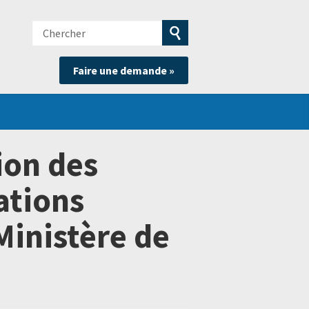
Chercher
e
Soumettre
Faire une demande »
la
recherche
ion des
ations
Ministère de