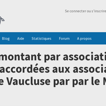
Ma Dada
Se connecter ou s'inscrir
Blog
Aide
Statistiques
Forum
A propos
e montant par associat
accordées aux associ
e Vaucluse par par le 