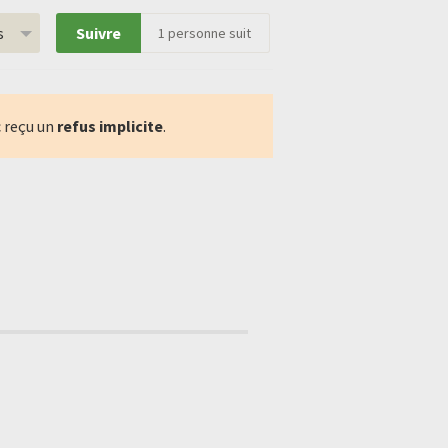
s
Suivre
1
personne suit
 reçu un
refus implicite
.