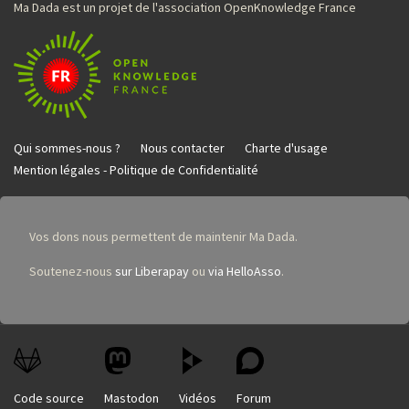
Ma Dada est un projet de l'association OpenKnowledge France
Qui sommes-nous ?
Nous contacter
Charte d'usage
Mention légales - Politique de Confidentialité
Vos dons nous permettent de maintenir Ma Dada.
Soutenez-nous
sur Liberapay
ou
via HelloAsso
.
Code source
Mastodon
Vidéos
Forum