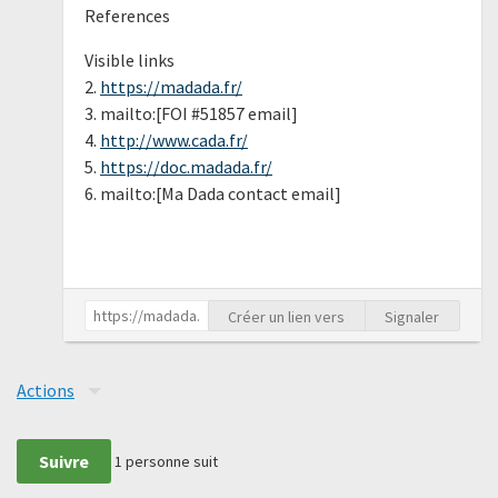
References
Visible links
2.
https://madada.fr/
3. mailto:[FOI #51857 email]
4.
http://www.cada.fr/
5.
https://doc.madada.fr/
6. mailto:[Ma Dada contact email]
Créer un lien vers
Signaler
Actions
Suivre
1
personne suit