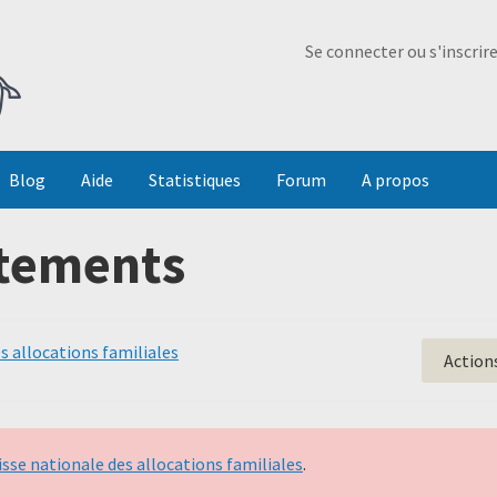
Ma Dada
Se connecter ou s'inscrir
Blog
Aide
Statistiques
Forum
A propos
itements
s allocations familiales
Action
isse nationale des allocations familiales
.