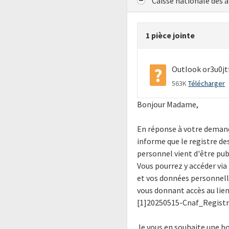
Caisse nationale des a
1 pièce jointe
Outlook or3u0jt
563K
Télécharger
Bonjour Madame,
En réponse à votre deman
informe que le registre de
personnel vient d'être pub
Vous pourrez y accéder via l
et vos données personnelle
vous donnant accès au lien 
[1]20250515-Cnaf_Regist
Je vous en souhaite une b