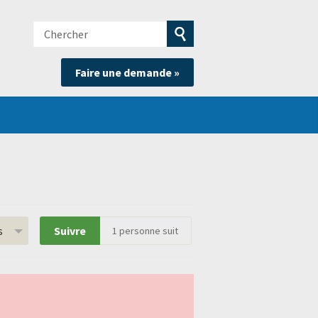
Chercher
e
Soumettre
Faire une demande »
la
recherche
s
Suivre
1
personne suit