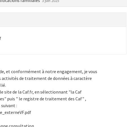
llocations familiales
3 juin 2025
f
de, et conformément à notre engagement, je vous
s activités de traitement de données à caractère
lié.
e site de la Caf.fr, en sélectionnant "la Caf
s" puis " le registre de traitement des Caf" ,
suivant :
re_externeVF.pdf
onne consultation,