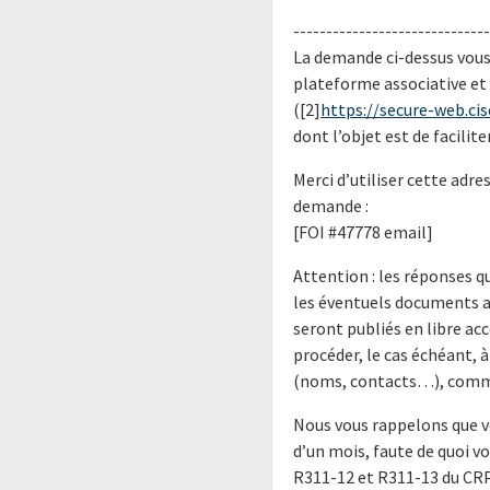
------------------------------
La demande ci-dessus vous 
plateforme associative et
([2]
https://secure-web.cis
dont l’objet est de facilit
Merci d’utiliser cette adr
demande :
[FOI #47778 email]
Attention : les réponses 
les éventuels documents a
seront publiés en libre a
procéder, le cas échéant, 
(noms, contacts…), comme
Nous vous rappelons que v
d’un mois, faute de quoi vo
R311-12 et R311-13 du CRP