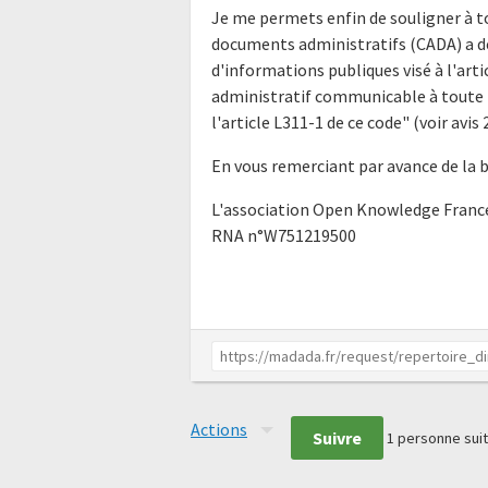
Je me permets enfin de souligner à t
documents administratifs (CADA) a déj
d'informations publiques visé à l'ar
administratif communicable à toute p
l'article L311-1 de ce code" (voir av
En vous remerciant par avance de la 
L'association Open Knowledge Franc
RNA n°W751219500
Actions
Suivre
1
personne suit