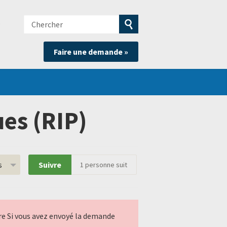
Chercher
e
Soumettre
Faire une demande »
la
recherche
es (RIP)
s
Suivre
1
personne suit
ndre Si vous avez envoyé la demande