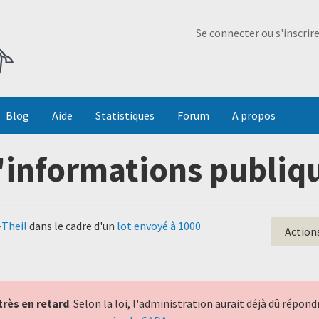
Ma Dada
Se connecter ou s'inscrir
Blog
Aide
Statistiques
Forum
A propos
'informations publiqu
-Theil
dans le cadre d'un
lot envoyé à 1000
Action
très en retard
. Selon la loi, l'administration aurait déjà dû répo