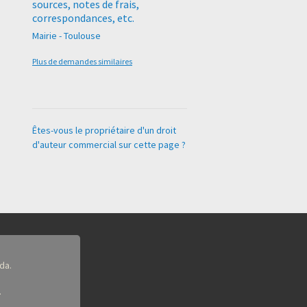
sources, notes de frais,
correspondances, etc.
Mairie - Toulouse
Plus de demandes similaires
Êtes-vous le propriétaire d'un droit
d'auteur commercial sur cette page ?
da.
.