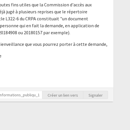
outes fins utiles que la Commission d'accès aux
à jugé à plusieurs reprises que le répertoire
ticle L322-6 du CRPA constituait "un document
ersonne qui en fait la demande, en application de
is 20184908 ou 20180157 par exemple).
bienveillance que vous pourrez porter à cette demande,
e
Créer un lien vers
Signaler