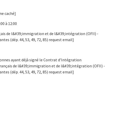
 téléphone caché]
:00 à 12:00
ançais de l&#39;immigration et de l&#39;intégration (OFII) -
antes (dép. 44, 53, 49, 72, 85) request email]
onnes ayant déjà signé le Contrat d’Intégration
 français de l&#39;immigration et de l&#39;intégration (OFII) -
antes (dép. 44, 53, 49, 72, 85) request email]