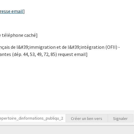
resse email
]
e téléphone caché]
rançais de l&#39;immigration et de l&#39;intégration (OFII) -
antes (dép. 44, 53, 49, 72, 85) request email]
Créer un lien vers
Signaler