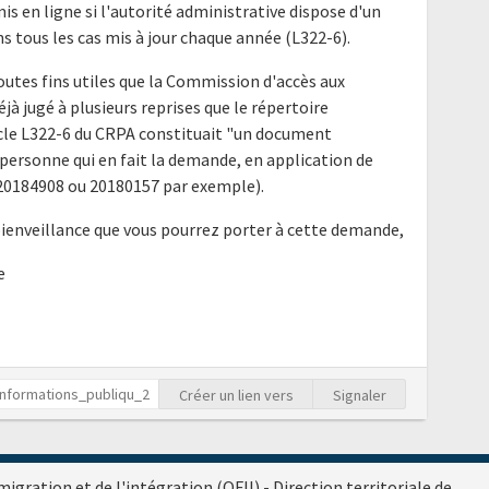
mis en ligne si l'autorité administrative dispose d'un
ns tous les cas mis à jour chaque année (L322-6).
outes fins utiles que la Commission d'accès aux
à jugé à plusieurs reprises que le répertoire
ticle L322-6 du CRPA constituait "un document
ersonne qui en fait la demande, en application de
is 20184908 ou 20180157 par exemple).
bienveillance que vous pourrez porter à cette demande,
e
Créer un lien vers
Signaler
migration et de l'intégration (OFII) - Direction territoriale de