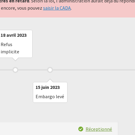
très en retard
. Selon la loi, l'administration aurait déjà dû répo
nt encore, vous pouvez
saisir la CADA
.
18 avril 2023
Refus
implicite
15 juin 2023
Embargo levé
Réceptionné