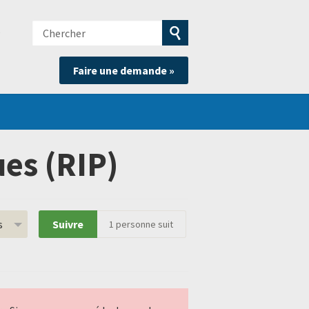
Chercher
e
Soumettre
Faire une demande »
la
recherche
es (RIP)
s
Suivre
1
personne suit