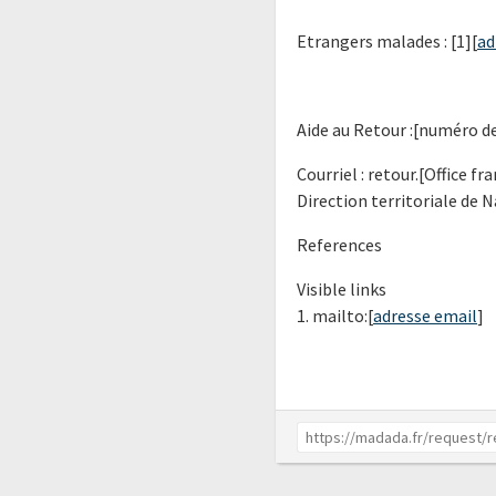
Etrangers malades : [1][
ad
Aide au Retour :[numéro d
Courriel : retour.[Office f
Direction territoriale de N
References
Visible links
1. mailto:[
adresse email
]