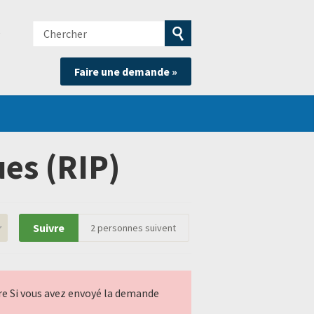
Chercher
e
Soumettre
Faire une demande »
la
recherche
es (RIP)
Suivre
2
personnes suivent
ndre Si vous avez envoyé la demande