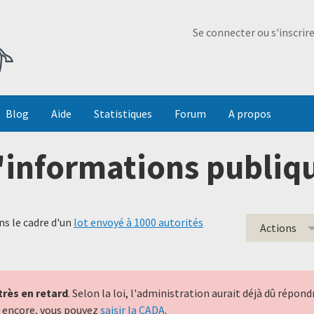
Ma Dada
Se connecter ou s'inscrir
Blog
Aide
Statistiques
Forum
A propos
'informations publiqu
s le cadre d'un
lot envoyé à 1000 autorités
Actions
très en retard
. Selon la loi, l'administration aurait déjà dû répo
nt encore, vous pouvez
saisir la CADA
.