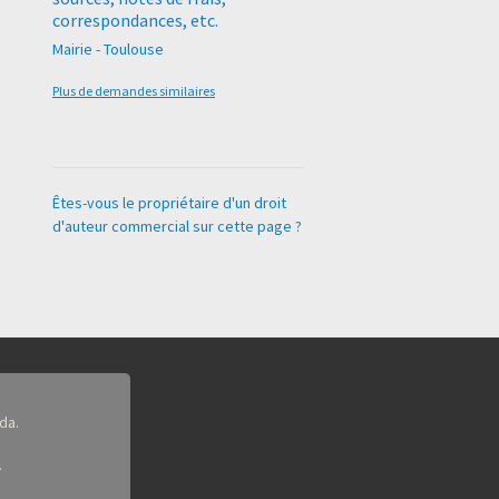
correspondances, etc.
Mairie - Toulouse
Plus de demandes similaires
Êtes-vous le propriétaire d'un droit
d'auteur commercial sur cette page ?
da.
.