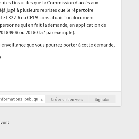
outes fins utiles que la Commission d'accès aux
à jugé à plusieurs reprises que le répertoire
ticle L322-6 du CRPA constituait "un document
ersonne qui en fait la demande, en application de
is 20184908 ou 20180157 par exemple).
bienveillance que vous pourrez porter à cette demande,
e
Créer un lien vers
Signaler
ivent