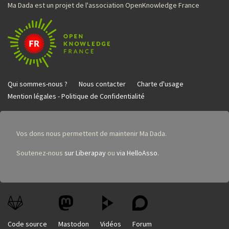
Ma Dada est un projet de l'association OpenKnowledge France
Qui sommes-nous ?
Nous contacter
Charte d'usage
Mention légales - Politique de Confidentialité
Vos dons nous permettent de maintenir Ma Dada.
Soutenez-nous
sur Liberapay
ou
via HelloAsso
.
Code source
Mastodon
Vidéos
Forum