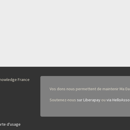
nKnowledge France
Vos dons nous permettent de maintenir Ma Da
Soutenez-nous
sur Liberapay
ou
via HelloAsso
rte d'usage