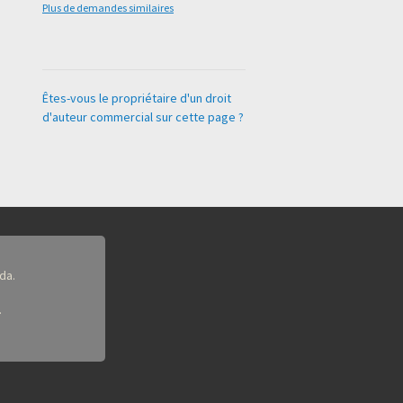
Plus de demandes similaires
Êtes-vous le propriétaire d'un droit
d'auteur commercial sur cette page ?
da.
.