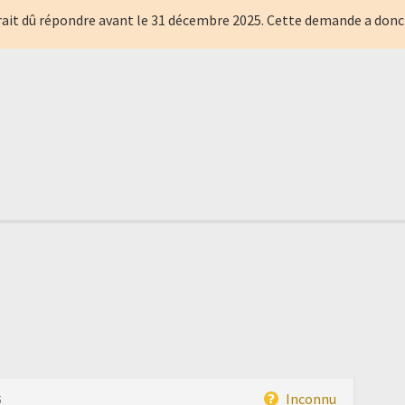
ait dû répondre avant le
31 décembre 2025
. Cette demande a donc
Inconnu
5