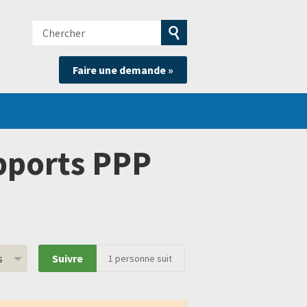
Chercher
e
Soumettre
Faire une demande »
la
recherche
apports PPP
s
Suivre
1
personne suit