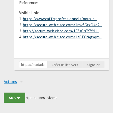
References
Visible links
1.
https://www.caf.fr/professionnels/nous-c...
2.
https://secure-web.cisco.com/1mv5GtxO4e2...
3.
http://secure-web.cisco.com/1F6sCrCY7YrH...
4.
https://secure-web.cisco.com/1zETCrAgxqm...
Créer un lien vers
Signaler
Actions
Suivre
4
personnes suivent