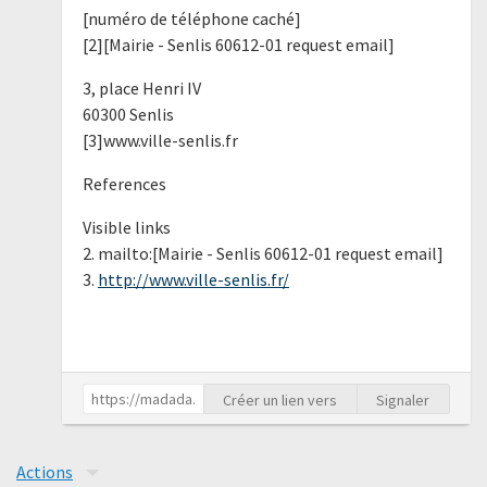
[numéro de téléphone caché]
[2][Mairie - Senlis 60612-01 request email]
3, place Henri IV
60300 Senlis
[3]www.ville-senlis.fr
References
Visible links
2. mailto:[Mairie - Senlis 60612-01 request email]
3.
http://www.ville-senlis.fr/
Créer un lien vers
Signaler
Actions