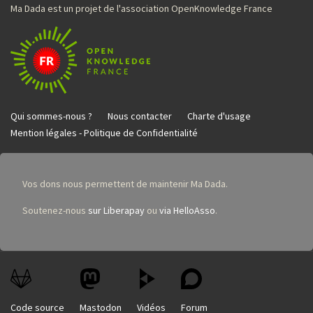
Ma Dada est un projet de l'association OpenKnowledge France
Qui sommes-nous ?
Nous contacter
Charte d'usage
Mention légales - Politique de Confidentialité
Vos dons nous permettent de maintenir Ma Dada.
Soutenez-nous
sur Liberapay
ou
via HelloAsso
.
Code source
Mastodon
Vidéos
Forum