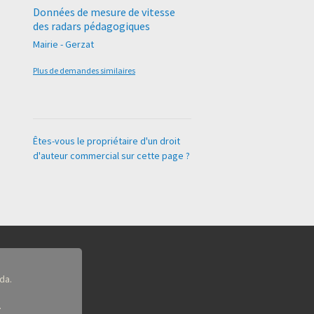
Données de mesure de vitesse
des radars pédagogiques
Mairie - Gerzat
Plus de demandes similaires
Êtes-vous le propriétaire d'un droit
d'auteur commercial sur cette page ?
da.
.