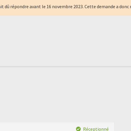
it dû répondre avant le
16 novembre 2023
. Cette demande a donc 
Réceptionné