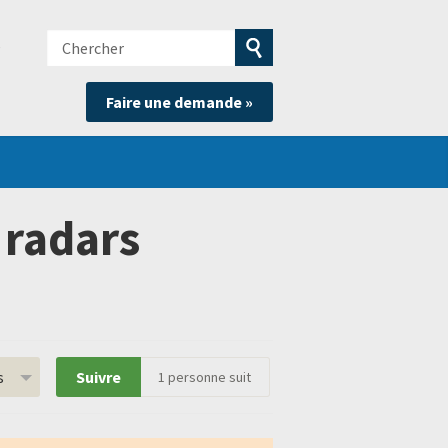
Chercher
e
Soumettre
Faire une demande »
la
recherche
 radars
s
Suivre
1
personne suit