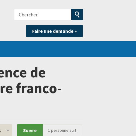
Chercher
e
Soumettre
Faire une demande »
la
recherche
sence de
re franco-
s
Suivre
1
personne suit