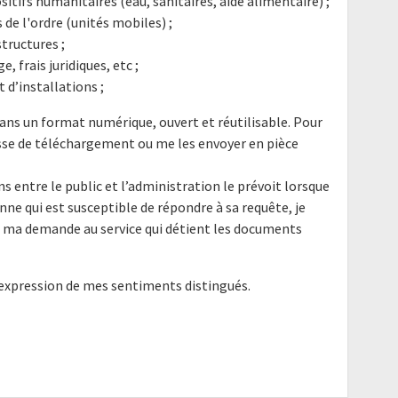
itifs humanitaires (eau, sanitaires, aide alimentaire) ;
 de l'ordre (unités mobiles) ;
structures ;
, frais juridiques, etc ;
t d’installations ;
ans un format numérique, ouvert et réutilisable. Pour
resse de téléchargement ou me les envoyer en pièce
ns entre le public et l’administration le prévoit lorsque
nne qui est susceptible de répondre à sa requête, je
e ma demande au service qui détient les documents
'expression de mes sentiments distingués.