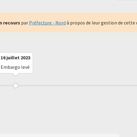
n recours
par
Préfecture - Nord
à propos de leur gestion de cette
16 juillet 2023
Embargo levé