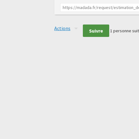
Actions
Suivre
1
personne suit