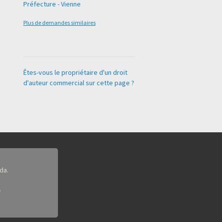
Préfecture - Vienne
Plus de demandes similaires
Êtes-vous le propriétaire d'un droit
d'auteur commercial sur cette page ?
da.
.