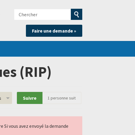
Chercher
e
Soumettre
Faire une demande »
la
recherche
es (RIP)
s
Suivre
1
personne suit
ndre Si vous avez envoyé la demande