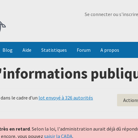
Ma Dada
Se connecter ou s'inscrir
Blog
Aide
Statistiques
Forum
A propos
'informations publiqu
dans le cadre d'un
lot envoyé à 326 autorités
Action
très en retard
. Selon la loi, l'administration aurait déjà dû répo
nt encore, vous pouvez
saisir la CADA
.