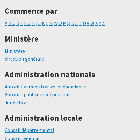
Commence par
A
B
C
D
E
F
G
H
I
J
K
L
M
N
O
P
Q
R
S
T
U
V
W
X
Y
Z
Ministère
Ministère
direction générale
Administration nationale
Autorité administrative indépendante
Autorité publique indépendante
Juridiction
Administration locale
Conseil départemental
Conseil régional