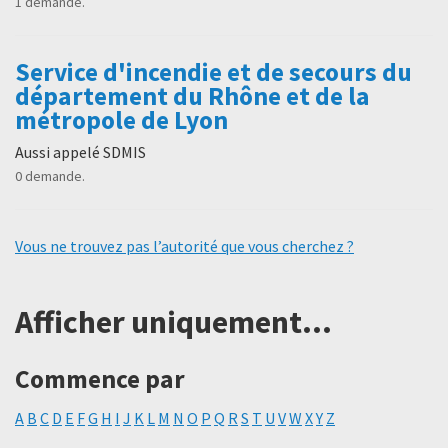
1 demande.
Service d'incendie et de secours du
département du Rhône et de la
métropole de Lyon
Aussi appelé SDMIS
0 demande.
Vous ne trouvez pas l’autorité que vous cherchez ?
Afficher uniquement...
Commence par
A
B
C
D
E
F
G
H
I
J
K
L
M
N
O
P
Q
R
S
T
U
V
W
X
Y
Z