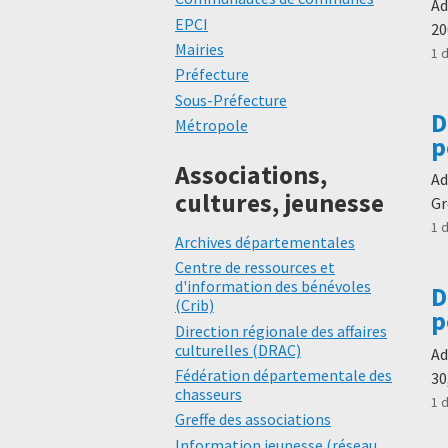
Ad
EPCI
20
Mairies
1 
Préfecture
Sous-Préfecture
D
Métropole
p
Associations,
Ad
cultures, jeunesse
Gr
1 
Archives départementales
Centre de ressources et
d'information des bénévoles
D
(Crib)
p
Direction régionale des affaires
culturelles (DRAC)
Ad
Fédération départementale des
30
chasseurs
1 
Greffe des associations
Information jeunesse (réseau