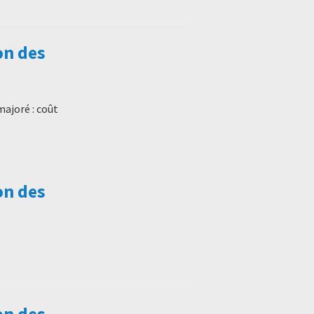
on des
majoré : coût
on des
on des