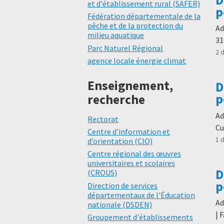
et d'établissement rural (SAFER)
p
Fédération départementale de la
pêche et de la protection du
Ad
milieu aquatique
31
Parc Naturel Régional
2 
agence locale énergie climat
Enseignement,
D
p
recherche
Ad
Rectorat
Cu
Centre d'information et
1 
d’orientation (CIO)
Centre régional des œuvres
universitaires et scolaires
D
(CROUS)
p
Direction de services
départementaux de l'Éducation
Ad
nationale (DSDEN)
| 
Groupement d'établissements