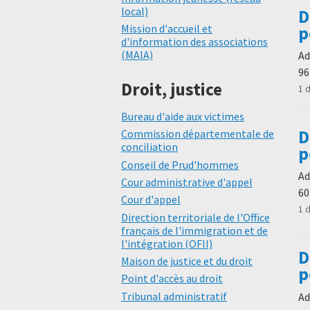
local)
D
Mission d'accueil et
p
d'information des associations
(MAIA)
Ad
96
Droit, justice
1 
Bureau d'aide aux victimes
D
Commission départementale de
conciliation
p
Conseil de Prud'hommes
Ad
Cour administrative d'appel
60
Cour d'appel
1 
Direction territoriale de l'Office
français de l'immigration et de
l'intégration (OFII)
D
Maison de justice et du droit
p
Point d'accès au droit
Tribunal administratif
Ad