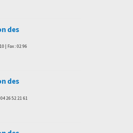
on des
0 | Fax : 02 96
on des
 04 26 52 21 61
on des