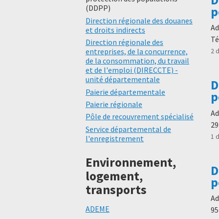
(DDPP)
p
Direction régionale des douanes
Ad
et droits indirects
Té
Direction régionale des
entreprises, de la concurrence,
2 
de la consommation, du travail
et de l'emploi (DIRECCTE) -
unité départementale
D
Paierie départementale
p
Paierie régionale
Ad
Pôle de recouvrement spécialisé
29
Service départemental de
1 
l'enregistrement
Environnement,
D
logement,
p
transports
Ad
ADEME
95