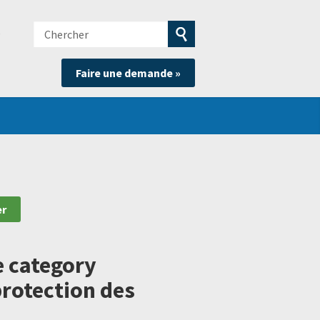
Chercher
e
Soumettre
Faire une demande »
la
recherche
e category
protection des