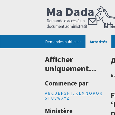
Demandes publiques
Autorités
Afficher
uniquement...
Tr
Commence par
F
A
B
C
D
E
F
G
H
I
J
K
L
M
N
O
P
Q
R
S
T
U
V
W
X
Y
Z
‘
Ministère
p