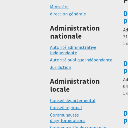
Ministère
D
direction générale
p
Administration
Ad
nationale
31
1 
Autorité administrative
indépendante
Autorité publique indépendante
D
Juridiction
p
Administration
Ad
04
locale
1 
Conseil départemental
Conseil régional
D
Communautés
p
d'agglomérations
Communautés de communes