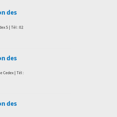
on des
x 5 | Tél : 02
on des
 Cedex | Tél :
on des