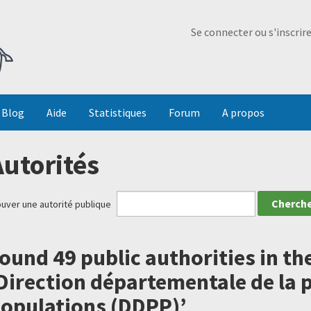
Ma Dada
Se connecter ou s'inscrir
Blog
Aide
Statistiques
Forum
A propos
Autorités
ouver une autorité publique
ound 49 public authorities in th
Direction départementale de la 
opulations (DDPP)’