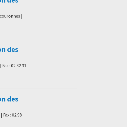
rcouronnes |
on des
 Fax : 02 32 31
on des
| Fax : 02 98