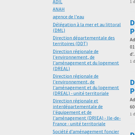
ADIL
1 
ANAH
agence de l'eau
D
Délégation à la mer et au littoral
p
(DML)
Direction départementale des
Ad
territoires (DDT)
01
Direction régionale de
d'..
l'environnement, de
1 
l'aménagement et du logement
(DREAL)
Direction régionale de
D
l'environnement, de
l'aménagement et du logement
p
(DREAL) - unité territoriale
Ad
Direction régionale et
interdépartementale de
60
l'équipement et de
1 
l'aménagement (DRIEA) - Ile-de-
France - unité territoriale
Société d'aménagement foncier
D