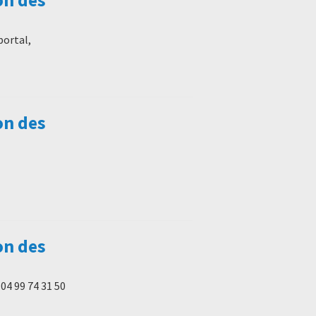
portal,
on des
on des
 04 99 74 31 50