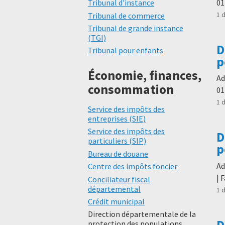
01
Tribunal d'instance
1 
Tribunal de commerce
Tribunal de grande instance
(TGI)
D
Tribunal pour enfants
p
Économie, finances,
Ad
consommation
01
1 
Service des impôts des
entreprises (SIE)
Service des impôts des
D
particuliers (SIP)
p
Bureau de douane
Ad
Centre des impôts foncier
| 
Conciliateur fiscal
départemental
1 
Crédit municipal
Direction départementale de la
D
protection des populations