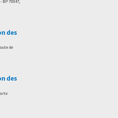
 - BP 70047,
on des
route de
on des
porte