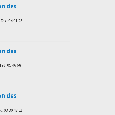
on des
 Fax : 04 91 25
on des
él : 05 46 68
on des
 : 03 80 43 21