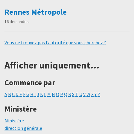
Rennes Métropole
16 demandes.
Vous ne trouvez pas l’autorité que vous cherchez ?
Afficher uniquement...
Commence par
A
B
C
D
E
F
G
H
I
J
K
L
M
N
O
P
Q
R
S
T
U
V
W
X
Y
Z
Ministère
Ministère
direction générale