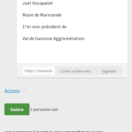
Joël Hocquelet
Maire de Marmande
1^er vice-président de
Val de Garonne Agglomération
Créer un lien vers
Signaler
Actions
Suivre
1
personne suit