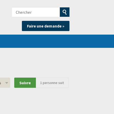
Chercher
e
Soumettre
Faire une demande »
la
recherche
s
Suivre
1
personne suit