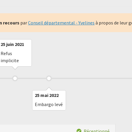
n recours
par
Conseil départemental - Yvelines
à propos de leur g
25 juin 2021
Refus
implicite
25 mai 2022
Embargo levé
Réceptionné