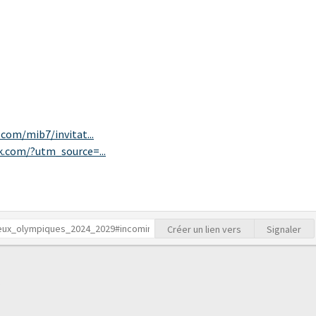
.com/mib7/invitat...
k.com/?utm_source=...
Créer un lien vers
Signaler