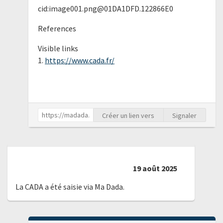
cid:image001.png@01DA1DFD.122866E0
References
Visible links
1.
https://www.cada.fr/
Créer un lien vers
Signaler
19 août 2025
La CADA a été saisie via Ma Dada.