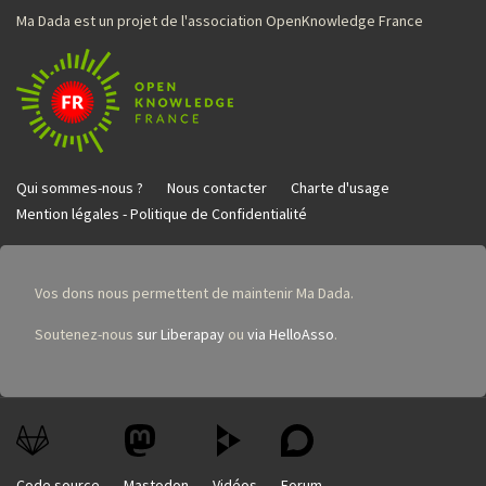
Ma Dada est un projet de l'association OpenKnowledge France
Qui sommes-nous ?
Nous contacter
Charte d'usage
Mention légales - Politique de Confidentialité
Vos dons nous permettent de maintenir Ma Dada.
Soutenez-nous
sur Liberapay
ou
via HelloAsso
.
Code source
Mastodon
Vidéos
Forum