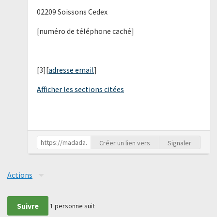
02209 Soissons Cedex
[numéro de téléphone caché]
[3][
adresse email
]
Afficher les sections citées
Créer un lien vers
Signaler
Actions
Suivre
1
personne suit