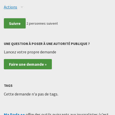
Actions
Suivre
2
personnes suivent
UNE QUESTION À POSER À UNE AUTORITÉ PUBLIQUE ?
Lancez votre propre demande
Faire une demande »
TAGS
Cette demande n'a pas de tags.
Ma Dada ++
offre des outils puissants aux journalistes (c'est