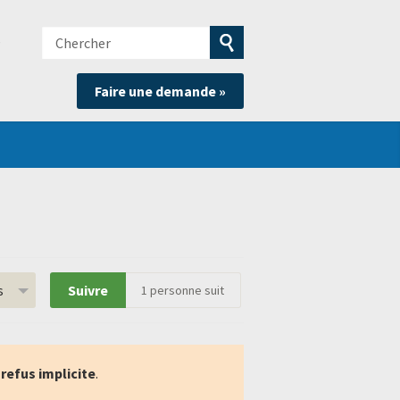
Chercher
e
Soumettre
Faire une demande »
la
recherche
s
Suivre
1
personne suit
n
refus implicite
.