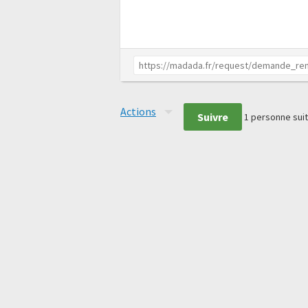
Actions
Suivre
1
personne suit