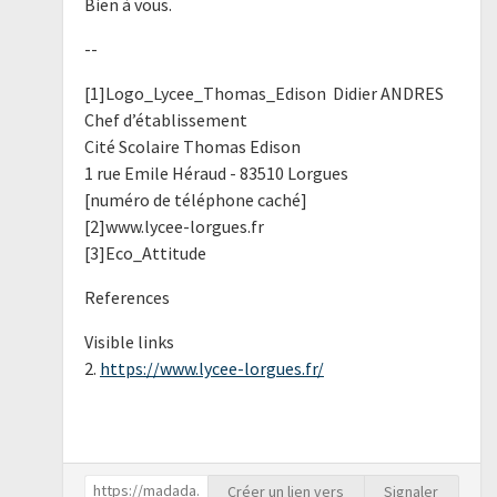
Bien à vous.
--
[1]Logo_Lycee_Thomas_Edison Didier ANDRES
Chef d’établissement
Cité Scolaire Thomas Edison
1 rue Emile Héraud - 83510 Lorgues
[numéro de téléphone caché]
[2]www.lycee-lorgues.fr
[3]Eco_Attitude
References
Visible links
2.
https://www.lycee-lorgues.fr/
Créer un lien vers
Signaler