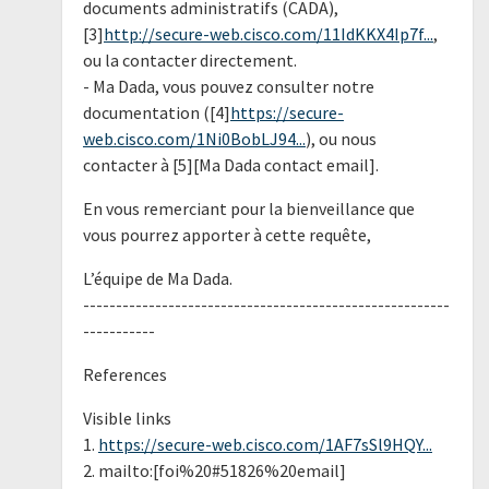
documents administratifs (CADA),
[3]
http://secure-web.cisco.com/11IdKKX4Ip7f...
,
ou la contacter directement.
- Ma Dada, vous pouvez consulter notre
documentation ([4]
https://secure-
web.cisco.com/1Ni0BobLJ94...
), ou nous
contacter à [5][Ma Dada contact email].
En vous remerciant pour la bienveillance que
vous pourrez apporter à cette requête,
L’équipe de Ma Dada.
--------------------------------------------------------
-----------
References
Visible links
1.
https://secure-web.cisco.com/1AF7sSl9HQY...
2. mailto:[foi%20#51826%20email]