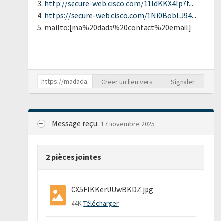
3.
http://secure-web.cisco.com/11IdKKX4Ip7f...
4.
https://secure-web.cisco.com/1Ni0BobLJ94...
5. mailto:[ma%20dada%20contact%20email]
Créer un lien vers
Signaler
Message reçu
17 novembre 2025
2 pièces jointes
CX5FIKKerUUwBKDZ.jpg
44K
Télécharger