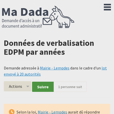
Données de verbalisation
EDPM par années
Demande adressée à
Mairie - Lempdes
dans le cadre d'un
lot
envoyé à 20 autorités
Actions
Suivre
1
personne suit
Selon la loi,
Mairie - Lempdes
aurait dû répondre