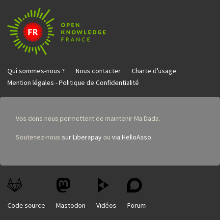
Qui sommes-nous ?
Nous contacter
Charte d'usage
Mention légales - Politique de Confidentialité
Vos dons nous permettent de maintenir Ma Dada.
Soutenez-nous
sur Liberapay
ou
via HelloAsso
.
Code source
Mastodon
Vidéos
Forum