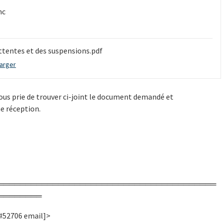
mc
ttentes et des suspensions.pdf
arger
ous prie de trouver ci-joint le document demandé et
e réception.
════════════════════════════════════════
════════
 #52706 email]>