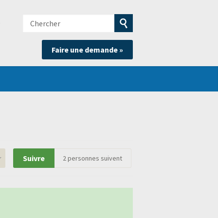
Chercher
e
Soumettre
Faire une demande »
la
recherche
Suivre
2
personnes suivent