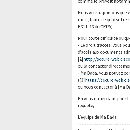
comme le prévoit notamme
Nous vous rappelons que v
mois, faute de quoi votre s
R311-13 du CRPA).
Pour toute difficulté ou q
- Le droit d’accès, vous p
d’accès aux documents adm
[2]
http://secure-web.cisco
ou la contacter directeme
- Ma Dada, vous pouvez c
([3]
https://secure-web.ci
ou nous contacter à [Ma D
En vous remerciant pour la
requête,
L’équipe de Ma Dada.
------------------------------