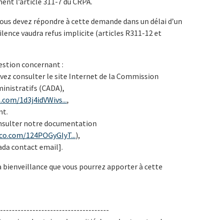
nt l’article 311-7 du CRPA.
ous devez répondre à cette demande dans un délai d’un
ilence vaudra refus implicite (articles R311-12 et
uestion concernant :
ouvez consulter le site Internet de la Commission
inistratifs (CADA),
.com/1d3j4idVWivs...
,
nt.
onsulter notre documentation
sco.com/124POGyGIyT...
),
ada contact email].
 bienveillance que vous pourrez apporter à cette
-------------------------------------