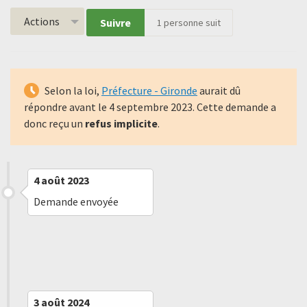
Actions
Suivre
1
personne suit
Selon la loi,
Préfecture - Gironde
aurait dû
répondre avant le
4 septembre 2023
. Cette demande a
donc reçu un
refus implicite
.
4 août 2023
Demande envoyée
5 septembre 2023
Refus implicite
3 août 2024