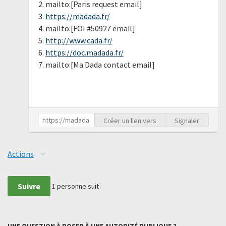
2. mailto:[Paris request email]
3.
https://madada.fr/
4. mailto:[FOI #50927 email]
5.
http://www.cada.fr/
6.
https://doc.madada.fr/
7. mailto:[Ma Dada contact email]
Créer un lien vers
Signaler
Actions
Suivre
1
personne suit