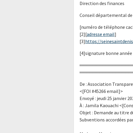
Direction des finances
Conseil départemental de 
[numéro de téléphone cac
[2][
adresse email
]
[3]
https://seinesaintdenis.
[4]signature bonne année
════════════════
════════════════
De : Association Transpar
<[FOI #45266 email]>
Envoyé : jeudi 25 janvier 20
À : Jamila Kaouachi <[Con
Objet : Demande au titre d
Subventions accordées par