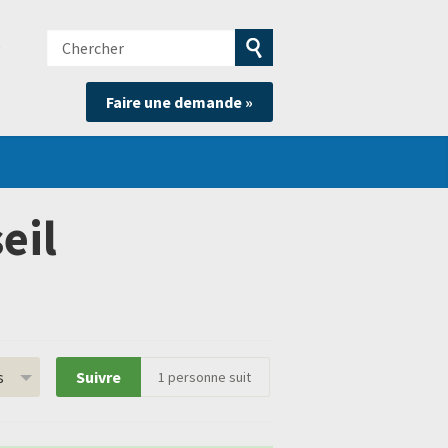
Chercher
e
Soumettre
Faire une demande »
la
recherche
eil
s
Suivre
1
personne suit