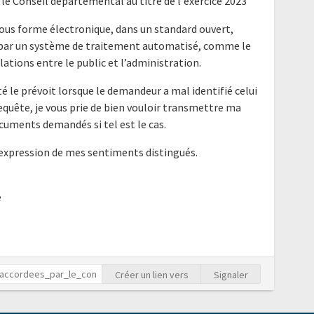
 le Conseil départemental au titre de l'exercice 2023
ous forme électronique, dans un standard ouvert,
e par un système de traitement automatisé, comme le
elations entre le public et l’administration.
é le prévoit lorsque le demandeur a mal identifié celui
requête, je vous prie de bien vouloir transmettre ma
cuments demandés si tel est le cas.
'expression de mes sentiments distingués.
e
Créer un lien vers
Signaler