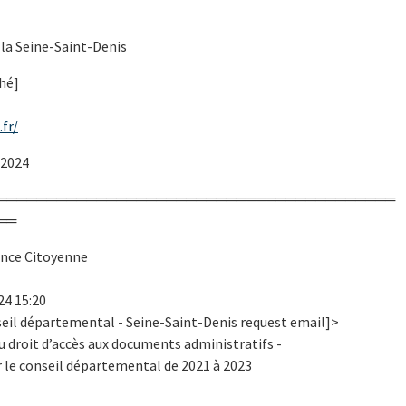
la Seine-Saint-Denis
hé]
fr/
 2024
════════════════════════════════════════
══
ence Citoyenne
24 15:20
seil départemental - Seine-Saint-Denis request email]>
u droit d’accès aux documents administratifs -
 le conseil départemental de 2021 à 2023