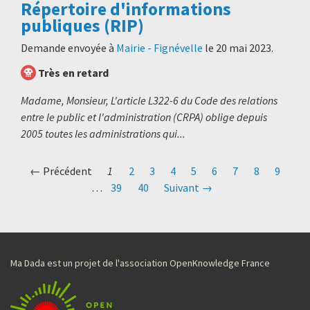
Répertoire d'informations
publiques (RIP)
Demande envoyée à
Mairie - Fignévelle
le
20 mai 2023
.
Très en retard
Madame, Monsieur, L'article L322-6 du Code des relations
entre le public et l'administration (CRPA) oblige depuis
2005 toutes les administrations qui...
← Précédent
1
2
3
4
5
6
7
8
9
…
39
40
Suivant →
Ma Dada est un projet de l'association OpenKnowledge France