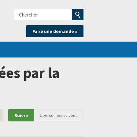
Chercher
e
Soumettre
Faire une demande »
la
recherche
ées par la
Suivre
2
personnes suivent