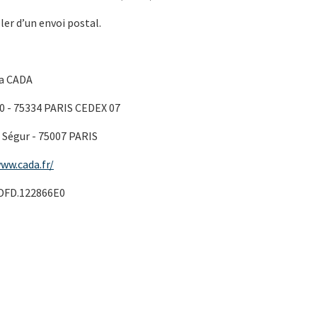
bler d’un envoi postal.
la CADA
30 - 75334 PARIS CEDEX 07
e Ségur - 75007 PARIS
ww.cada.fr/
DFD.122866E0