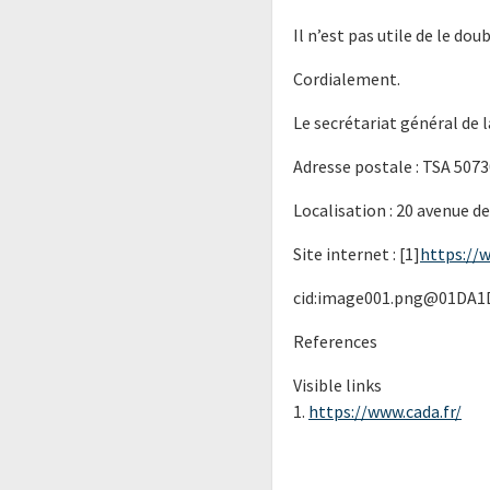
Il n’est pas utile de le dou
Cordialement.
Le secrétariat général de 
Adresse postale : TSA 507
Localisation : 20 avenue d
Site internet : [1]
https://w
cid:image001.png@01DA1
References
Visible links
1.
https://www.cada.fr/