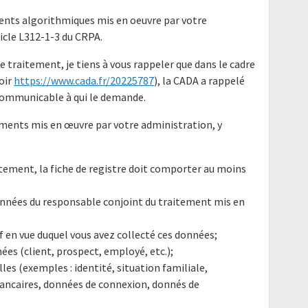
ments algorithmiques mis en oeuvre par votre
ticle L312-1-3 du CRPA.
e traitement, je tiens à vous rappeler que dans le cadre
oir
https://www.cada.fr/20225787
), la CADA a rappelé
 communicable à qui le demande.
tements mis en œuvre par votre administration, y
itement, la fiche de registre doit comporter au moins
données du responsable conjoint du traitement mis en
tif en vue duquel vous avez collecté ces données;
ées (client, prospect, employé, etc.);
les (exemples : identité, situation familiale,
ancaires, données de connexion, donnés de