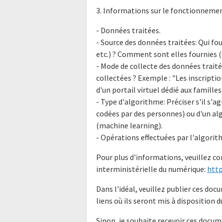
3. Informations sur le fonctionnemen
- Données traitées.
- Source des données traitées: Qui fo
etc.) ? Comment sont elles fournies (u
- Mode de collecte des données trai
collectées ? Exemple : "Les inscripti
d'un portail virtuel dédié aux famille
- Type d'algorithme: Préciser s'il s'a
codées par des personnes) ou d'un a
(machine learning).
- Opérations effectuées par l'algorit
Pour plus d'informations, veuillez co
interministérielle du numérique:
http
Dans l'idéal, veuillez publier ces d
liens où ils seront mis à disposition d
Sinon, je souhaite recevoir ces docu