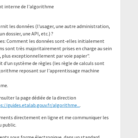
t interne de l'algorithme
urnit les données (l'usager, une autre administration,
n dossier, une API, etc.) ?
tées: Comment les données sont-elles initialement
ons sont très majoritairement prises en charge au sein
s, plus exceptionnellement par voie papier".
git d'un système de règles (les règle de calculs sont
lgorithme reposant sur l'apprentissage machine
hme.
nsulter la page dédiée de la direction
s://guides.etalab.gouv.fr/algorithme...
.
ocuments directement en ligne et me communiquer les
u public.
ments sous forme électronique, dans un standard