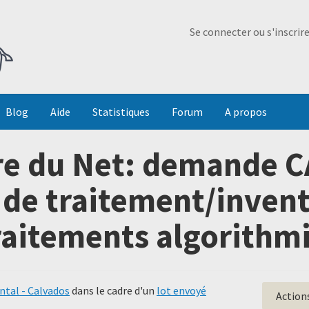
Ma Dada
Se connecter ou s'inscrir
Blog
Aide
Statistiques
Forum
A propos
e du Net: demande C
s de traitement/invent
raitements algorithm
tal - Calvados
dans le cadre d'un
lot envoyé
Action