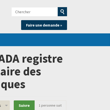
Chercher
e
Soumettre
Faire une demande »
la
recherche
ADA registre
aire des
iques
s
Suivre
1
personne suit