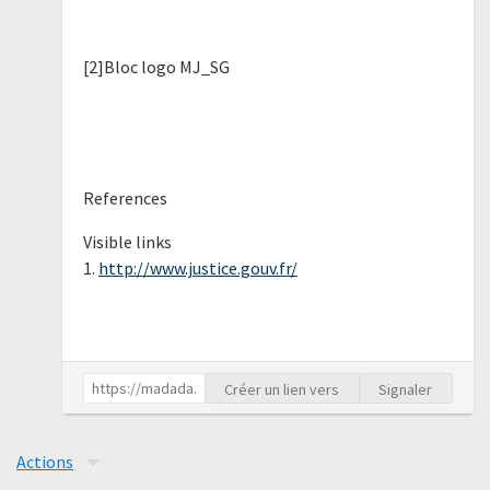
[2]Bloc logo MJ_SG
References
Visible links
1.
http://www.justice.gouv.fr/
Créer un lien vers
Signaler
Actions