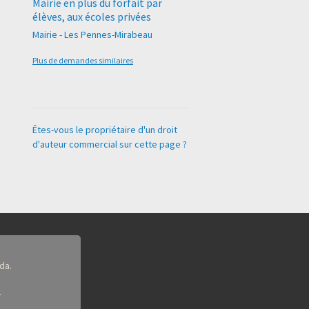
Mairie en plus du forfait par
élèves, aux écoles privées
Mairie - Les Pennes-Mirabeau
Plus de demandes similaires
Êtes-vous le propriétaire d'un droit
d'auteur commercial sur cette page ?
da.
.