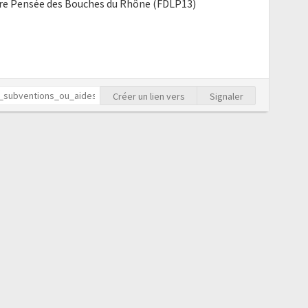
bre Pensée des Bouches du Rhône (FDLP13)
Créer un lien vers
Signaler