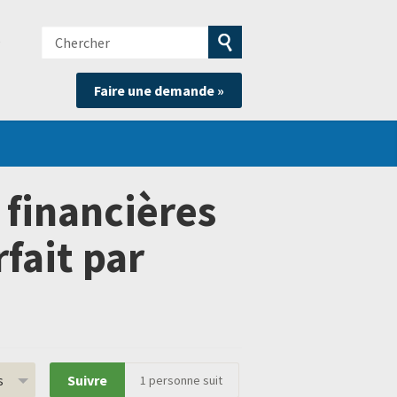
Chercher
e
Soumettre
Faire une demande »
la
recherche
 financières
rfait par
s
Suivre
1
personne suit