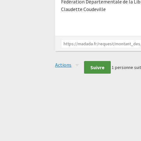
Fédération Départementale de la Li
Claudette Coudeville
Actions
Suivre
1
personne suit