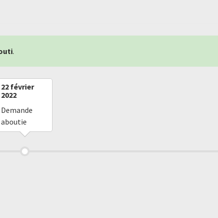
outi
.
22 février
2022
Demande
aboutie