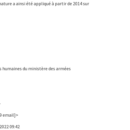
ture a ainsi été appliqué à partir de 2014 sur
es humaines du ministère des armées
-
39 email]>
 2022 09:42