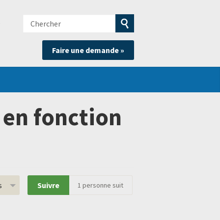
Chercher
e
Soumettre
Faire une demande »
la
recherche
en fonction
s
Suivre
1
personne suit