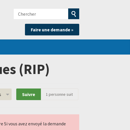
Chercher
e
Soumettre
Faire une demande »
la
recherche
es (RIP)
s
Suivre
1
personne suit
ndre Si vous avez envoyé la demande