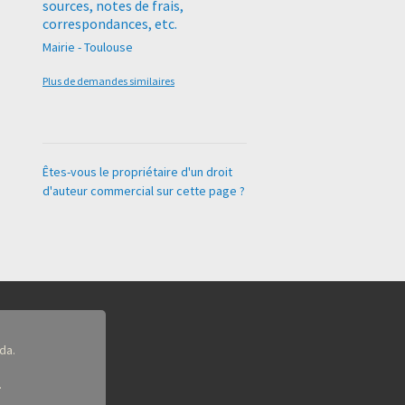
sources, notes de frais,
correspondances, etc.
Mairie - Toulouse
Plus de demandes similaires
Êtes-vous le propriétaire d'un droit
d'auteur commercial sur cette page ?
da.
.