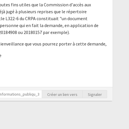
outes fins utiles que la Commission d'accès aux
à jugé à plusieurs reprises que le répertoire
ticle L322-6 du CRPA constituait "un document
ersonne qui en fait la demande, en application de
is 20184908 ou 20180157 par exemple).
bienveillance que vous pourrez porter à cette demande,
e
Créer un lien vers
Signaler