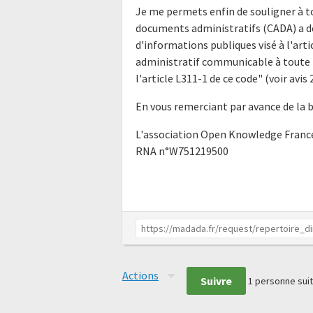
Je me permets enfin de souligner à t
documents administratifs (CADA) a déj
d'informations publiques visé à l'ar
administratif communicable à toute p
l'article L311-1 de ce code" (voir av
En vous remerciant par avance de la 
L'association Open Knowledge Franc
RNA n°W751219500
Actions
Suivre
1
personne suit