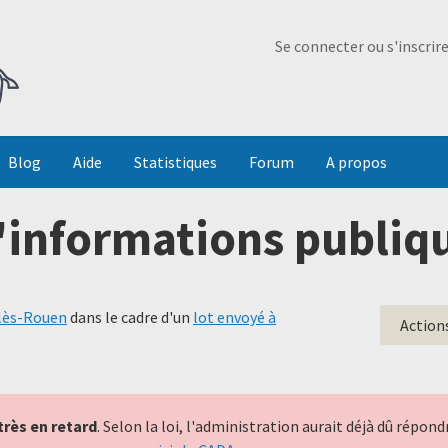
Ma Dada
Se connecter ou s'inscrir
Blog
Aide
Statistiques
Forum
A propos
'informations publiqu
-lès-Rouen
dans le cadre d'un
lot envoyé à
Action
très en retard
. Selon la loi, l'administration aurait déjà dû répo