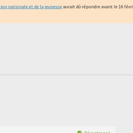
tion nationale et de la jeunesse
aurait dû répondre avant le
16 févr
Réceptionné