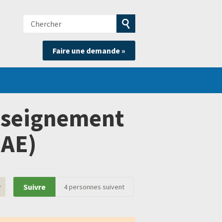
Chercher
e
Soumettre
Faire une demande »
la
recherche
enseignement
NAE)
Suivre
4
personnes suivent