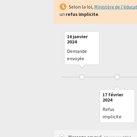
Selon la loi,
Ministère de l'éduca
un
refus implicite
.
16 janvier
2024
Demande
envoyée
17 février
2024
Refus
implicite
Message envoyé