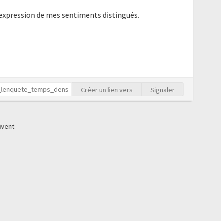
'expression de mes sentiments distingués.
Créer un lien vers
Signaler
ivent