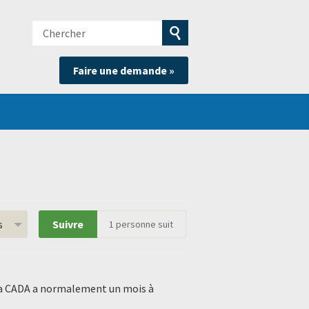
Chercher
e
Soumettre
Faire une demande »
la
recherche
s
Suivre
1
personne suit
. La CADA a normalement un mois à