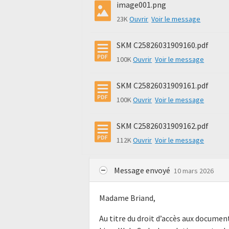
image001.png
23K
Ouvrir
Voir le message
SKM C25826031909160.pdf
100K
Ouvrir
Voir le message
SKM C25826031909161.pdf
100K
Ouvrir
Voir le message
SKM C25826031909162.pdf
112K
Ouvrir
Voir le message
Message envoyé
10 mars 2026
Madame Briand,
Au titre du droit d’accès aux docume