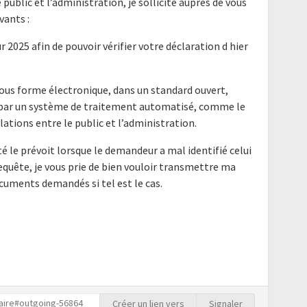
e public et l’administration, je sollicite auprès de vous
ants :
ur 2025 afin de pouvoir vérifier votre déclaration d hier
ous forme électronique, dans un standard ouvert,
e par un système de traitement automatisé, comme le
elations entre le public et l’administration.
é le prévoit lorsque le demandeur a mal identifié celui
requête, je vous prie de bien vouloir transmettre ma
cuments demandés si tel est le cas.
Créer un lien vers
Signaler