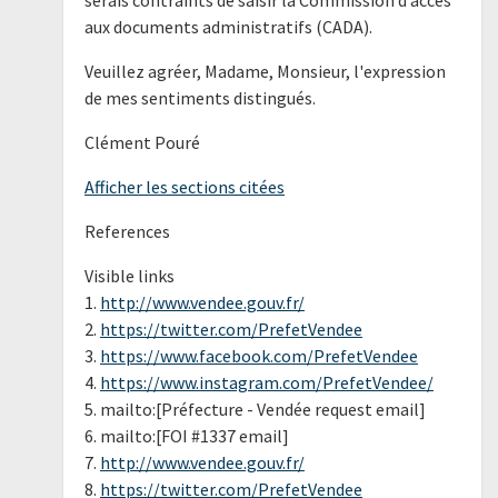
aux documents administratifs (CADA).
Veuillez agréer, Madame, Monsieur, l'expression
de mes sentiments distingués.
Clément Pouré
Afficher les sections citées
References
Visible links
1.
http://www.vendee.gouv.fr/
2.
https://twitter.com/PrefetVendee
3.
https://www.facebook.com/PrefetVendee
4.
https://www.instagram.com/PrefetVendee/
5. mailto:[Préfecture - Vendée request email]
6. mailto:[FOI #1337 email]
7.
http://www.vendee.gouv.fr/
8.
https://twitter.com/PrefetVendee