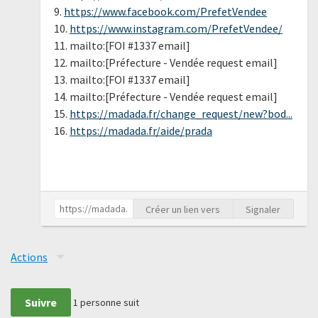
9.
https://www.facebook.com/PrefetVendee
10.
https://www.instagram.com/PrefetVendee/
11. mailto:[FOI #1337 email]
12. mailto:[Préfecture - Vendée request email]
13. mailto:[FOI #1337 email]
14. mailto:[Préfecture - Vendée request email]
15.
https://madada.fr/change_request/new?bod...
16.
https://madada.fr/aide/prada
Créer un lien vers
Signaler
Actions
Suivre
1
personne suit