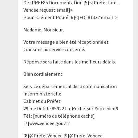
De : PREF85 Documentation [5]<[Préfecture -
Vendée request email]>
Pour : Clément Pouré [6]<[FOI #1337 email]>
Madame, Monsieur,
Votre message a bien été réceptionné et
transmis au service concerné.
Réponse sera faite dans les meilleurs délais.
Bien cordialement
Service départemental de la communication
interministérielle
Cabinet du Préfet
29 rue Delille 85922 La-Roche-sur-Yon cedex 9
Tél : [numéro de téléphone caché]
[7]www.vendee.gouv.fr
[8]@PrefetVendee [9]@PrefetVendee