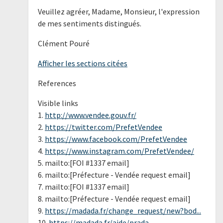
Veuillez agréer, Madame, Monsieur, l'expression
de mes sentiments distingués.
Clément Pouré
Afficher les sections citées
References
Visible links
1.
http://www.vendee.gouv.fr/
2.
https://twitter.com/PrefetVendee
3.
https://www.facebook.com/PrefetVendee
4.
https://www.instagram.com/PrefetVendee/
5. mailto:[FOI #1337 email]
6. mailto:[Préfecture - Vendée request email]
7. mailto:[FOI #1337 email]
8. mailto:[Préfecture - Vendée request email]
9.
https://madada.fr/change_request/new?bod...
10.
https://madada.fr/aide/prada