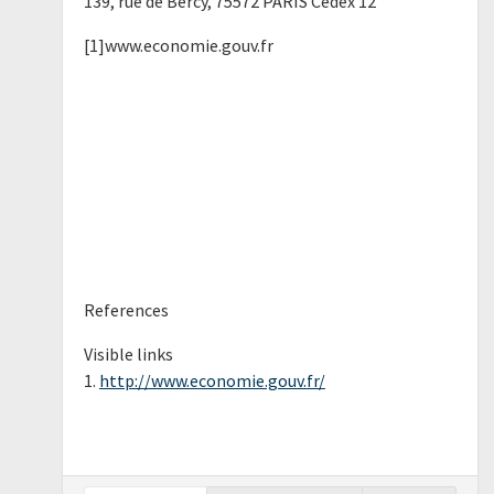
139, rue de Bercy, 75572 PARIS Cedex 12
[1]www.economie.gouv.fr
References
Visible links
1.
http://www.economie.gouv.fr/