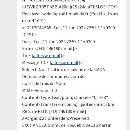
nI3YVKZRD5TbZBlA20ajjr15z24djaTb6LO3+FOY=
Received: by dadaprod1.madada.fr (Postfix, from
userid 1001)
id D9F3C44BA5; Tue, 11 Jun 2024 22:53:17 +0200
(CEST)
Date: Tue, 11 Jun 2024 22:53:17 +0200
From: <[FOI #46180 email]>
To: <[
adresse email
]>
Message-ID: <[
adresse email
]>
Subject: Notification de saisine de la CADA -
Demande de communication des
notes de frais du Maire
MIME-Version: 1.0
Content-Type: text/plain; charset="UTF-8"
Content-Transfer-Encoding: quoted-printable
Return-Path: [FOI #46180 email]
X-OrganizationHeadersPreserved:
EXCHANGE.Commune.RoquebruneCapMartin