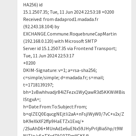
HA256) id
15.1.2507.35; Tue, 11 Jun 2024 22:53:18 +0200
Received: from dadaprod1.madada.fr
(92.243.18.104) by
EXCHANGE.Commune.RoquebruneCapMartin
(192.168.0.120) with Microsoft SMTP
Server id 15.1.2507.35 via Frontend Transport;
Tue, 11 Jun 2024 22:53:17
+0200
DKIM-Signature: v=1; a=rsa-sha256;
c=simple/simple; d=madada.fr; s=mail;
t=1718139197;
bh=1vBwhhvadjr84iZFezx1WyQawR3d5KKWiMBis
IStgxA=;
h=Date:From:To:Subject:From;
b=qlZEQ0EqucgNEjtli2aA+nFsjIWyW0/7vC+v2x/Z
bK9eXkXF2ffp9HaETZx1Exq/+
/2SuAhD6+MUnAd1e6uENx59JHyPrlj8iaShp/t9W
NITIo/vSnTXxd7AG0ZDmYCKS4j