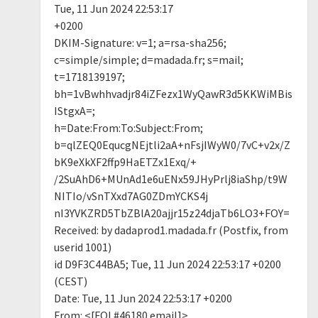
Tue, 11 Jun 2024 22:53:17
+0200
DKIM-Signature: v=1; a=rsa-sha256;
c=simple/simple; d=madada.fr; s=mail;
t=1718139197;
bh=1vBwhhvadjr84iZFezx1WyQawR3d5KKWiMBis
IStgxA=;
h=Date:From:To:Subject:From;
b=qlZEQ0EqucgNEjtli2aA+nFsjIWyW0/7vC+v2x/Z
bK9eXkXF2ffp9HaETZx1Exq/+
/2SuAhD6+MUnAd1e6uENx59JHyPrlj8iaShp/t9W
NITIo/vSnTXxd7AG0ZDmYCKS4j
nI3YVKZRD5TbZBlA20ajjr15z24djaTb6LO3+FOY=
Received: by dadaprod1.madada.fr (Postfix, from
userid 1001)
id D9F3C44BA5; Tue, 11 Jun 2024 22:53:17 +0200
(CEST)
Date: Tue, 11 Jun 2024 22:53:17 +0200
From: <[FOI #46180 email]>