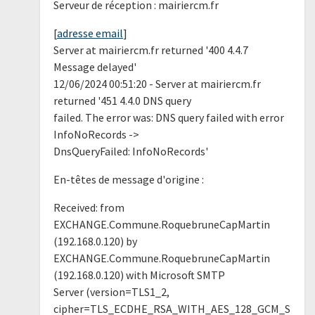
Serveur de réception : mairiercm.fr
[
adresse email
]
Server at mairiercm.fr returned '400 4.4.7
Message delayed'
12/06/2024 00:51:20 - Server at mairiercm.fr
returned '451 4.4.0 DNS query
failed. The error was: DNS query failed with error
InfoNoRecords ->
DnsQueryFailed: InfoNoRecords'
En-têtes de message d'origine :
Received: from
EXCHANGE.Commune.RoquebruneCapMartin
(192.168.0.120) by
EXCHANGE.Commune.RoquebruneCapMartin
(192.168.0.120) with Microsoft SMTP
Server (version=TLS1_2,
cipher=TLS_ECDHE_RSA_WITH_AES_128_GCM_S