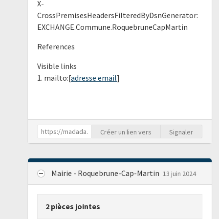
X-
CrossPremisesHeadersFilteredByDsnGenerator:
EXCHANGE.Commune.RoquebruneCapMartin
References
Visible links
1. mailto:[
adresse email
]
Créer un lien vers
Signaler
Mairie - Roquebrune-Cap-Martin
13 juin 2024
2 pièces jointes