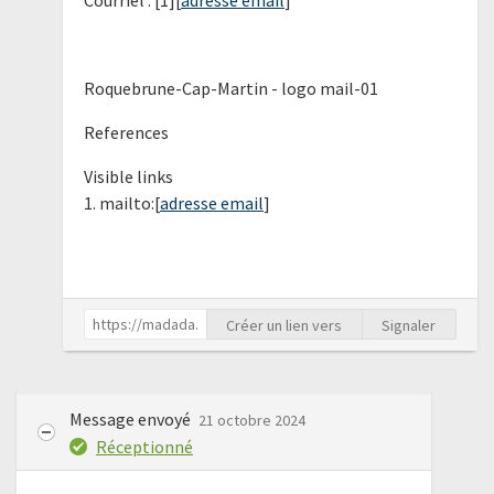
Courriel : [1][
adresse email
]
Roquebrune-Cap-Martin - logo mail-01
References
Visible links
1. mailto:[
adresse email
]
Créer un lien vers
Signaler
Message envoyé
21 octobre 2024
Réceptionné