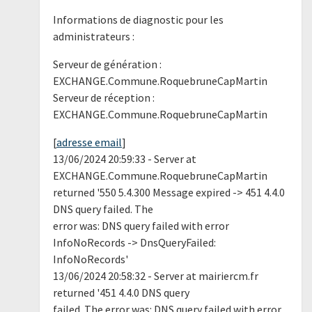
Informations de diagnostic pour les
administrateurs :
Serveur de génération :
EXCHANGE.Commune.RoquebruneCapMartin
Serveur de réception :
EXCHANGE.Commune.RoquebruneCapMartin
[
adresse email
]
13/06/2024 20:59:33 - Server at
EXCHANGE.Commune.RoquebruneCapMartin
returned '550 5.4.300 Message expired -> 451 4.4.0
DNS query failed. The
error was: DNS query failed with error
InfoNoRecords -> DnsQueryFailed:
InfoNoRecords'
13/06/2024 20:58:32 - Server at mairiercm.fr
returned '451 4.4.0 DNS query
failed. The error was: DNS query failed with error