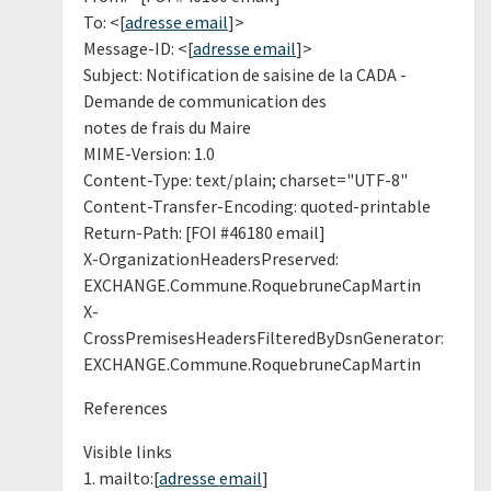
To: <[
adresse email
]>
Message-ID: <[
adresse email
]>
Subject: Notification de saisine de la CADA -
Demande de communication des
notes de frais du Maire
MIME-Version: 1.0
Content-Type: text/plain; charset="UTF-8"
Content-Transfer-Encoding: quoted-printable
Return-Path: [FOI #46180 email]
X-OrganizationHeadersPreserved:
EXCHANGE.Commune.RoquebruneCapMartin
X-
CrossPremisesHeadersFilteredByDsnGenerator:
EXCHANGE.Commune.RoquebruneCapMartin
References
Visible links
1. mailto:[
adresse email
]