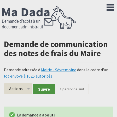
Demande de communication
des notes de frais du Maire
Demande adressée à
Mairie - Sèvremoine
dans le cadre d'un
lot envoyé à 1025 autorités
Actions
Suivre
1
personne suit
La demande a
abouti
.