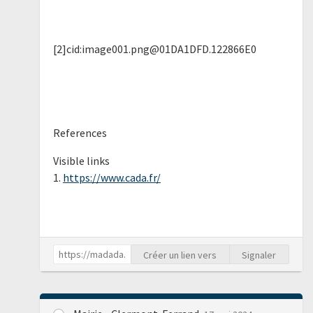
[2]cid:image001.png@01DA1DFD.122866E0
References
Visible links
1.
https://www.cada.fr/
Créer un lien vers
Signaler